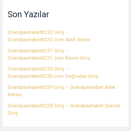
Son Yazılar
Grandpashabet8232 Giriş –
Grandpashabet8232.com Aktif Adres
Grandpashabet8231 Giriş –
Grandpashabet8231.com Resmi Giriş
Grandpashabet8230 Giriş –
Grandpashabet8230.com Doğrudan Giriş
Grandpashabet8229 Giriş – Grandpashabet Anlık
Adresi
Grandpashabet8228 Giriş – Grandpashabet Güncel
Giriş