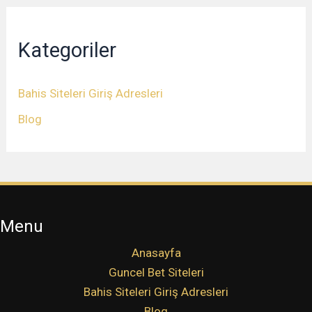
Kategoriler
Bahis Siteleri Giriş Adresleri
Blog
Menu
Anasayfa
Guncel Bet Siteleri
Bahis Siteleri Giriş Adresleri
Blog