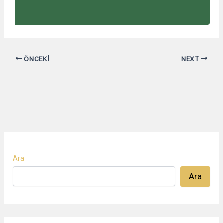
ÖNCEKI
NEXT
Ara
Ara