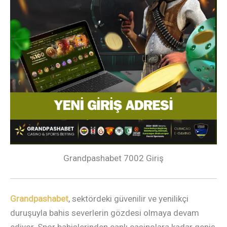
Grandpashabet 7002 Giriş
Grandpashabet
, sektördeki güvenilir ve yenilikçi
duruşuyla bahis severlerin gözdesi olmaya devam