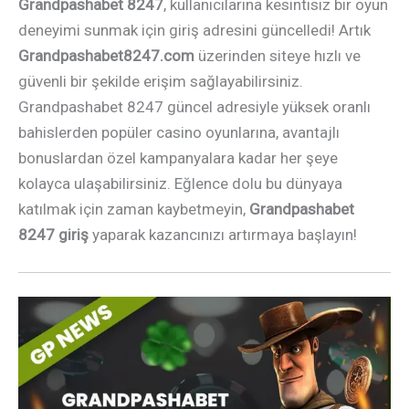
Grandpashabet 8247
, kullanıcılarına kesintisiz bir oyun
deneyimi sunmak için giriş adresini güncelledi! Artık
Grandpashabet8247.com
üzerinden siteye hızlı ve
güvenli bir şekilde erişim sağlayabilirsiniz.
Grandpashabet 8247 güncel adresiyle yüksek oranlı
bahislerden popüler casino oyunlarına, avantajlı
bonuslardan özel kampanyalara kadar her şeye
kolayca ulaşabilirsiniz. Eğlence dolu bu dünyaya
katılmak için zaman kaybetmeyin,
Grandpashabet
8247 giriş
yaparak kazancınızı artırmaya başlayın!