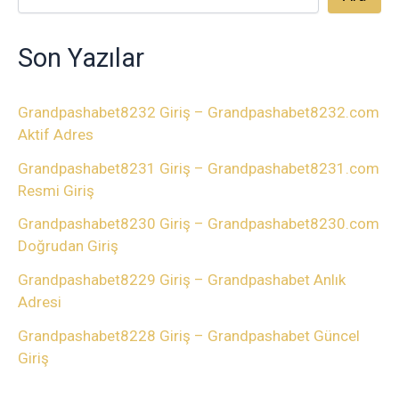
Son Yazılar
Grandpashabet8232 Giriş – Grandpashabet8232.com
Aktif Adres
Grandpashabet8231 Giriş – Grandpashabet8231.com
Resmi Giriş
Grandpashabet8230 Giriş – Grandpashabet8230.com
Doğrudan Giriş
Grandpashabet8229 Giriş – Grandpashabet Anlık
Adresi
Grandpashabet8228 Giriş – Grandpashabet Güncel
Giriş