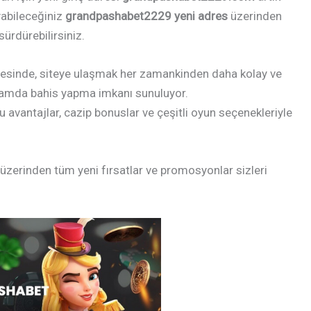
ayabileceğiniz
grandpashabet2229 yeni adres
üzerinden
sürdürebilirsiniz.
esinde, siteye ulaşmak her zamankinden daha kolay ve
 ortamda bahis yapma imkanı sunuluyor.
u avantajlar, cazip bonuslar ve çeşitli oyun seçenekleriyle
üzerinden tüm yeni fırsatlar ve promosyonlar sizleri