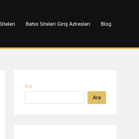
iteleri
Bahis Siteleri Giriş Adresleri
Blog
Ara
Ara