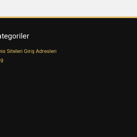
tegoriler
is Siteleri Giriş Adresleri
og