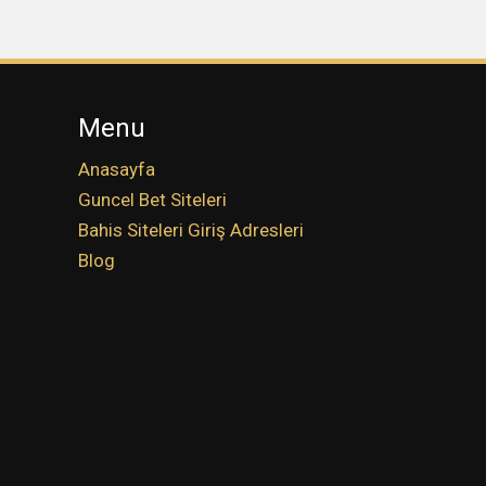
Menu
Anasayfa
Guncel Bet Siteleri
Bahis Siteleri Giriş Adresleri
Blog