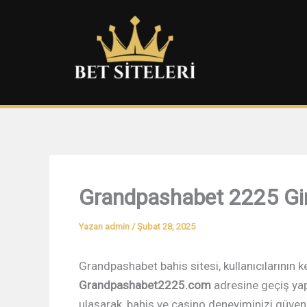
İçeriğe
atla
Grandpashabet 2225 Gi
Yazan
admin
/
Şubat 28, 2025
Grandpashabet bahis sitesi, kullanıcılarının 
Grandpashabet2225.com
adresine geçiş yap
ulaşarak, bahis ve casino deneyiminizi güvenli