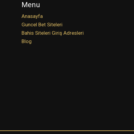
Menu
Anasayfa
Guncel Bet Siteleri
Bahis Siteleri Giriş Adresleri
Blog