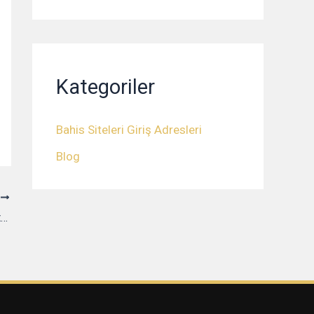
Kategoriler
Bahis Siteleri Giriş Adresleri
Blog
T
Grandpashabet 2226 Giriş – Grandpashabet2226.com