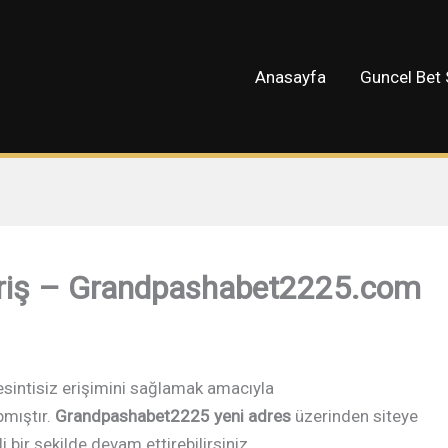
Anasayfa
Guncel Bet S
riş – Grandpashabet2225.com
kesintisiz erişimini sağlamak amacıyla
mıştır.
Grandpashabet2225 yeni adres
üzerinden siteye
 bir şekilde devam ettirebilirsiniz.