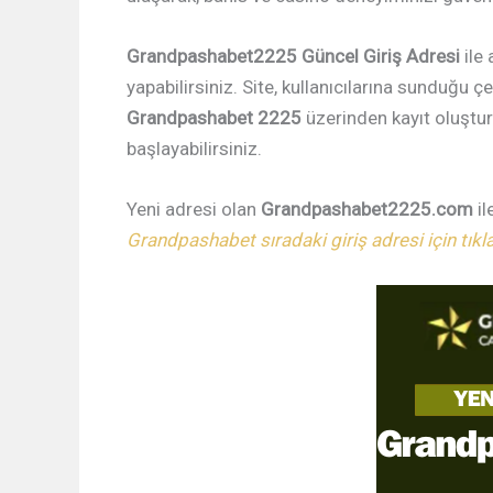
Grandpashabet2225 Güncel Giriş Adresi
ile 
yapabilirsiniz. Site, kullanıcılarına sunduğu ç
Grandpashabet 2225
üzerinden kayıt oluştu
başlayabilirsiniz.
Yeni adresi olan
Grandpashabet2225.com
il
Grandpashabet sıradaki giriş adresi için tıkla