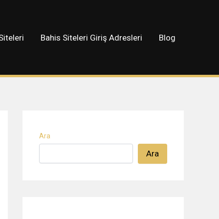
iteleri
Bahis Siteleri Giriş Adresleri
Blog
Ara
Ara