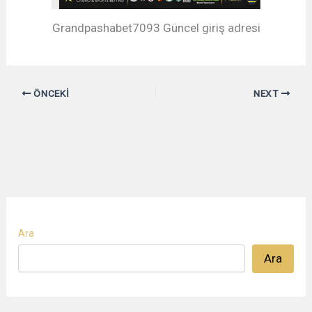
Grandpashabet7093 Güncel giriş adresi
ÖNCEKI
NEXT
Ara
Ara