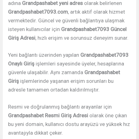
adına
Grandpashabet yeni adres
olarak belirlenen
Grandpashabet7093.com
, artık aktif olarak hizmet
vermektedir. Güncel ve güvenli bağlantıya ulaşmak
isteyen kullanıcılar için
Grandpashabet7093 Güncel
Giriş Adresi
, hızlı erişim ve sorunsuz deneyim sunar.
Yeni bağlantı üzerinden yapılan
Grandpashabet7093
Onaylı Giriş
işlemleri sayesinde üyeler, hesaplarına
güvenle ulaşabilir. Aynı zamanda
Grandpashabet
Giriş
işlemlerinde yaşanan erişim sorunları bu
adresle tamamen ortadan kaldırılmıştır.
Resmi ve doğrulanmış bağlantı arayanlar için
Grandpashabet Resmi Giriş Adresi
olarak öne çıkan
bu yeni domain, kullanıcı dostu arayüzü ve yüksek hız
avantajıyla dikkat çeker.