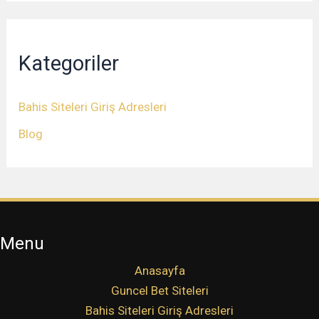
Kategoriler
Bahis Siteleri Giriş Adresleri
Blog
Menu
Anasayfa
Guncel Bet Siteleri
Bahis Siteleri Giriş Adresleri