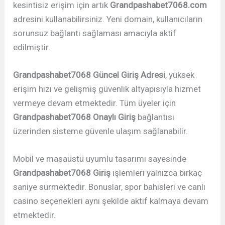
kesintisiz erişim için artık
Grandpashabet7068.com
adresini kullanabilirsiniz. Yeni domain, kullanıcıların
sorunsuz bağlantı sağlaması amacıyla aktif
edilmiştir.
Grandpashabet7068 Güncel Giriş Adresi
, yüksek
erişim hızı ve gelişmiş güvenlik altyapısıyla hizmet
vermeye devam etmektedir. Tüm üyeler için
Grandpashabet7068 Onaylı Giriş
bağlantısı
üzerinden sisteme güvenle ulaşım sağlanabilir.
Mobil ve masaüstü uyumlu tasarımı sayesinde
Grandpashabet7068 Giriş
işlemleri yalnızca birkaç
saniye sürmektedir. Bonuslar, spor bahisleri ve canlı
casino seçenekleri aynı şekilde aktif kalmaya devam
etmektedir.