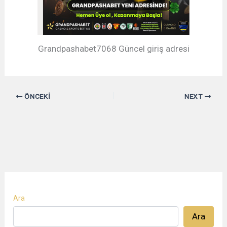
Grandpashabet7068 Güncel giriş adresi
ÖNCEKI
NEXT
Ara
Ara