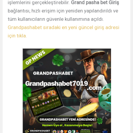
işlemlerini gerçekleştirebilir.
Grand pasha bet Giriş
bağlantısı, hızlı erişim için yeniden yapılandırıldı ve
tüm kullanıcıların güvenle kullanımına açıldı.
Grandpashabet sıradaki en yeni güncel giriş adresi
için tıkla.