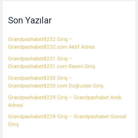
Son Yazılar
Grandpashabet8232 Giriş –
Grandpashabet8232.com Aktif Adres
Grandpashabet8231 Giriş –
Grandpashabet8231.com Resmi Giriş
Grandpashabet8230 Giriş –
Grandpashabet8230.com Doğrudan Giriş
Grandpashabet8229 Giriş – Grandpashabet Anlık
Adresi
Grandpashabet8228 Giriş – Grandpashabet Güncel
Giriş